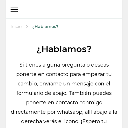
Thalita Psicóloga
Psicologa en Arenys de Mar
Laboral y
Psicoterapeuta
Inicio
¿Hablamos?
¿Hablamos?
Si tienes alguna pregunta o deseas
ponerte en contacto para empezar tu
cambio, envíame un mensaje con el
formulario de abajo. También puedes
ponerte en contacto conmigo
directamente por whatsapp; allí abajo a la
derecha verás el icono. ¡Espero tu