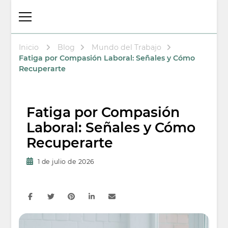
Thalita Psicóloga
Psicologa en Arenys de Mar
Laboral y
Psicoterapeuta
Inicio
Blog
Mundo del Trabajo
Fatiga por Compasión Laboral: Señales y Cómo
Recuperarte
Fatiga por Compasión
Laboral: Señales y Cómo
Recuperarte
1 de julio de 2026