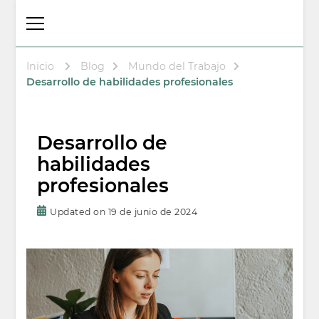
Thalita Psicóloga
Psicologa en Arenys de Mar
Laboral y
Psicoterapeuta
Inicio
Blog
Mundo del Trabajo
Desarrollo de habilidades profesionales
Desarrollo de
habilidades
profesionales
Updated on
19 de junio de 2024