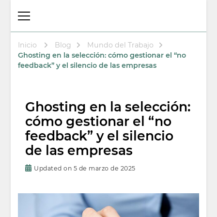
Thalita Psicóloga
Psicologa en Arenys de Mar
Laboral y
Psicoterapeuta
Inicio
Blog
Mundo del Trabajo
Ghosting en la selección: cómo gestionar el “no
feedback” y el silencio de las empresas
Ghosting en la selección:
cómo gestionar el “no
feedback” y el silencio
de las empresas
Updated on
5 de marzo de 2025