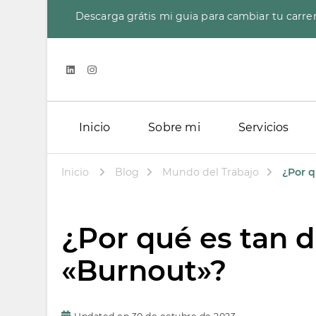
Descarga grátis mi guia para cambiar tu carre
Inicio
Sobre mi
Servicios
Inicio
Blog
Mundo del Trabajo
¿Por q
¿Por qué es tan di
«Burnout»?