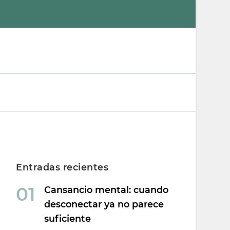
Thalita Psicóloga
Psicologa en Arenys de Mar
Laboral y
Psicoterapeuta
Entradas recientes
Cansancio mental: cuando
desconectar ya no parece
suficiente